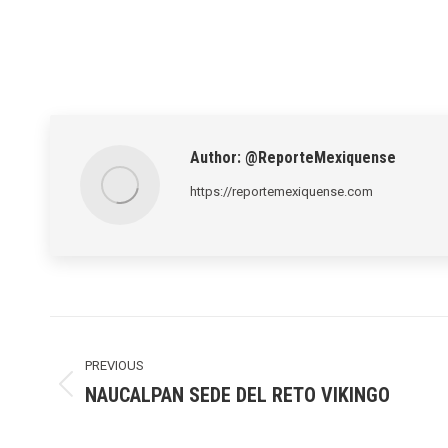
Author:
@ReporteMexiquense
https://reportemexiquense.com
Post
navigation
PREVIOUS
NAUCALPAN SEDE DEL RETO VIKINGO
Previous
post: