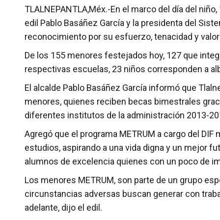
TLALNEPANTLA,Méx.-En el marco del día del niño,
edil Pablo Basáñez García y la presidenta del Sis
reconocimiento por su esfuerzo, tenacidad y valor 
De los 155 menores festejados hoy, 127 que int
respectivas escuelas, 23 niños corresponden a alber
El alcalde Pablo Basáñez García informó que Tlal
menores, quienes reciben becas bimestrales gracias
diferentes institutos de la administración 2013-20
Agregó que el programa METRUM a cargo del DIF mu
estudios, aspirando a una vida digna y un mejor f
alumnos de excelencia quienes con un poco de imp
Los menores METRUM, son parte de un grupo espec
circunstancias adversas buscan generar con trabaj
adelante, dijo el edil.