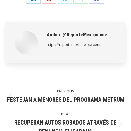
Share
Share
Share
Share
Share
on
on
on
on
on
LinkedIn
Pinterest
X
WhatsApp
Facebook
Author:
@ReporteMexiquense
https://reportemexiquense.com
Post
navigation
PREVIOUS
FESTEJAN A MENORES DEL PROGRAMA METRUM
Previous
post:
NEXT
RECUPERAN AUTOS ROBADOS ATRAVÉS DE
Next