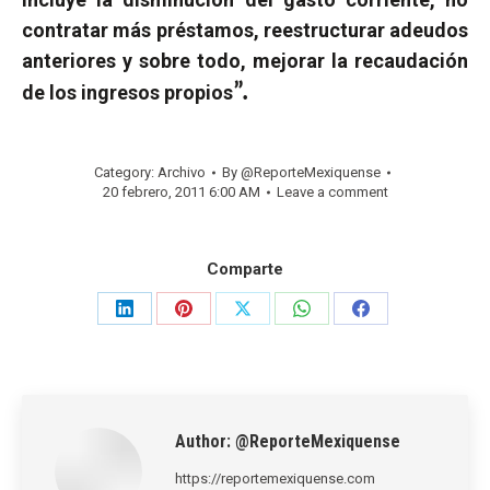
contratar más préstamos, reestructurar adeudos
anteriores y sobre todo, mejorar la recaudación
”.
de los ingresos propios
Category:
Archivo
By
@ReporteMexiquense
20 febrero, 2011 6:00 AM
Leave a comment
Comparte
Share
Share
Share
Share
Share
on
on
on
on
on
LinkedIn
Pinterest
X
WhatsApp
Facebook
Author:
@ReporteMexiquense
https://reportemexiquense.com