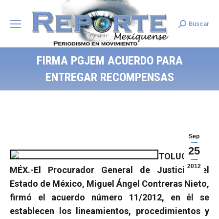
Buscar
Search:
FIRMA PGJEM ACUERDO PARA
ENTREGAR RECOMPENSAS
Sep
25
TOLUCA,
2012
MÉX.-El Procurador General de Justicia del
Estado de México, Miguel Ángel Contreras Nieto,
firmó el acuerdo número 11/2012, en él se
establecen los lineamientos, procedimientos y