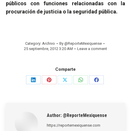
públicos con funciones relacionadas con la
procuración de justicia o la seguridad pública.
Category:
Archivo
By
@ReporteMexiquense
25 septiembre, 2012 3:20 AM
Leave a comment
Comparte
Share
Share
Share
Share
Share
on
on
on
on
on
LinkedIn
Pinterest
X
WhatsApp
Facebook
Author:
@ReporteMexiquense
https://reportemexiquense.com