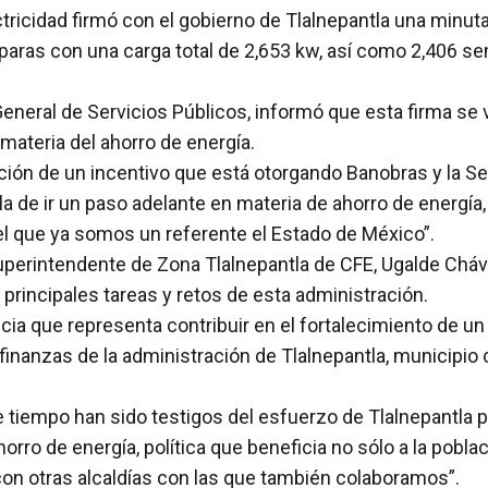
icidad firmó con el gobierno de Tlalnepantla una minuta
paras con una carga total de 2,653 kw, así como 2,406 se
eneral de Servicios Públicos, informó que esta firma se 
materia del ahorro de energía.
ión de un incentivo que está otorgando Banobras y la Secr
ntla de ir un paso adelante en materia de ahorro de energ
el que ya somos un referente el Estado de México”.
erintendente de Zona Tlalnepantla de CFE, Ugalde Cháve
principales tareas y retos de esta administración.
ia que representa contribuir en el fortalecimiento de un
as finanzas de la administración de Tlalnepantla, municipi
e tiempo han sido testigos del esfuerzo de Tlalnepantla 
rro de energía, política que beneficia no sólo a la pobla
n otras alcaldías con las que también colaboramos”.