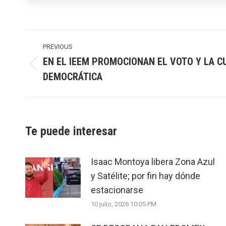
Post
navigation
PREVIOUS
EN EL IEEM PROMOCIONAN EL VOTO Y LA C
Previous
DEMOCRÁTICA
post:
Te puede interesar
Isaac Montoya libera Zona Azul
y Satélite; por fin hay dónde
estacionarse
10 julio, 2026 10:05 PM