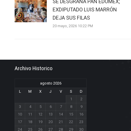
SE DESGRANA PAN EDOMEX;
EXDIPUTADO LUIS MARRÓN
DEJA SUS FILAS
20 mayo, 2026 10:22 PM
Archivo Historico
agosto 2026
L
M
X
J
V
S
D
1
2
3
4
5
6
7
8
9
10
11
12
13
14
15
16
17
18
19
20
21
22
23
24
25
26
27
28
29
30