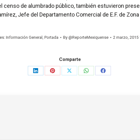
 del censo de alumbrado público, también estuvieron pres
mírez, Jefe del Departamento Comercial de E.F. de Zona T
ies:
Información General
,
Portada
By
@ReporteMexiquense
2 marzo, 2015
Comparte
Share
Share
Share
Share
Share
on
on
on
on
on
LinkedIn
Pinterest
X
WhatsApp
Facebook