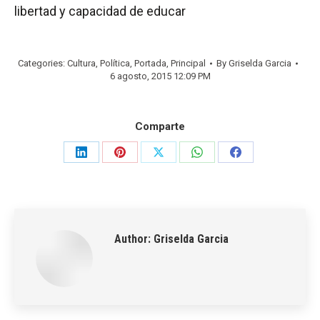
libertad y capacidad de educar
Categories:
Cultura
,
Política
,
Portada
,
Principal
By
Griselda Garcia
6 agosto, 2015 12:09 PM
Comparte
Share
Share
Share
Share
Share
on
on
on
on
on
LinkedIn
Pinterest
X
WhatsApp
Facebook
Author:
Griselda Garcia