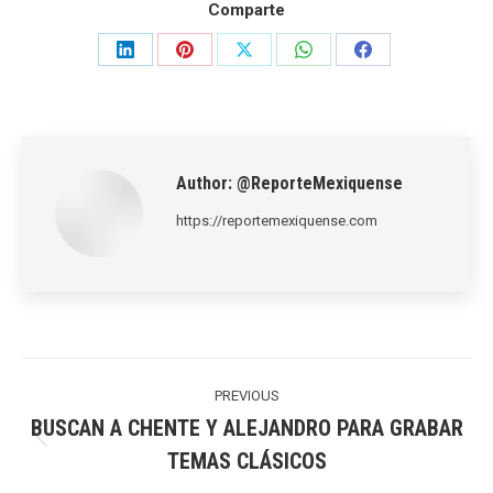
Comparte
Share
Share
Share
Share
Share
on
on
on
on
on
LinkedIn
Pinterest
X
WhatsApp
Facebook
Author:
@ReporteMexiquense
https://reportemexiquense.com
Post
navigation
PREVIOUS
BUSCAN A CHENTE Y ALEJANDRO PARA GRABAR
Previous
TEMAS CLÁSICOS
post: