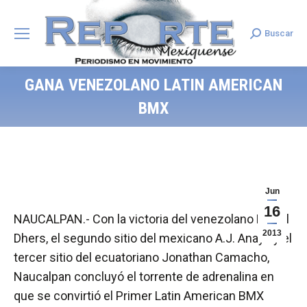
Buscar
Search:
GANA VENEZOLANO LATIN AMERICAN
BMX
Jun
16
NAUCALPAN.- Con la victoria del venezolano Daniel
2013
Dhers, el segundo sitio del mexicano A.J. Anaya y el
tercer sitio del ecuatoriano Jonathan Camacho,
Naucalpan concluyó el torrente de adrenalina en
que se convirtió el Primer Latin American BMX