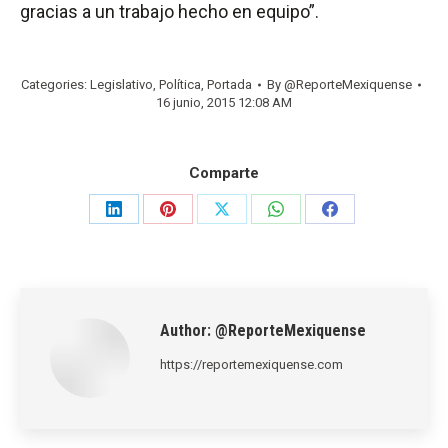
gracias a un trabajo hecho en equipo”.
Categories:
Legislativo
,
Política
,
Portada
By
@ReporteMexiquense
16 junio, 2015 12:08 AM
Comparte
Share
Share
Share
Share
Share
on
on
on
on
on
LinkedIn
Pinterest
X
WhatsApp
Facebook
Author:
@ReporteMexiquense
https://reportemexiquense.com