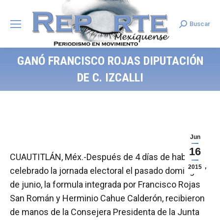
Buscar
Search:
GANÓ FRANCISCO ROJAS DIPUTACIÓN
DE C. IZCALLI
Jun
16
CUAUTITLÁN, Méx.-Después de 4 días de haberse
2015
celebrado la jornada electoral el pasado domingo 7
de junio, la formula integrada por Francisco Rojas
San Román y Herminio Cahue Calderón, recibieron
de manos de la Consejera Presidenta de la Junta