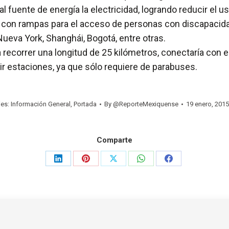
al fuente de energía la electricidad, logrando reducir el
a con rampas para el acceso de personas con discapacida
eva York, Shanghái, Bogotá, entre otras.
 recorrer una longitud de 25 kilómetros, conectaría con e
uir estaciones, ya que sólo requiere de parabuses.
ies:
Información General
,
Portada
By
@ReporteMexiquense
19 enero, 2015
Comparte
Share
Share
Share
Share
Share
on
on
on
on
on
LinkedIn
Pinterest
X
WhatsApp
Facebook