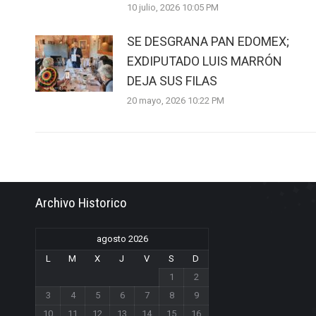
10 julio, 2026 10:05 PM
SE DESGRANA PAN EDOMEX;
EXDIPUTADO LUIS MARRÓN
DEJA SUS FILAS
20 mayo, 2026 10:22 PM
Archivo Historico
agosto 2026
L
M
X
J
V
S
D
1
2
3
4
5
6
7
8
9
10
11
12
13
14
15
16