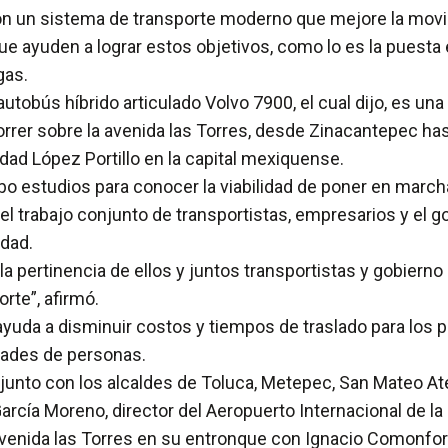
on un sistema de transporte moderno que mejore la movilid
e ayuden a lograr estos objetivos, como lo es la puesta 
gas.
 autobús híbrido articulado Volvo 7900, el cual dijo, es un
correr sobre la avenida las Torres, desde Zinacantepec h
idad López Portillo en la capital mexiquense.
o estudios para conocer la viabilidad de poner en marcha
 trabajo conjunto de transportistas, empresarios y el go
dad.
 la pertinencia de ellos y juntos transportistas y gobier
rte”, afirmó.
ayuda a disminuir costos y tiempos de traslado para los
dades de personas.
junto con los alcaldes de Toluca, Metepec, San Mateo At
rcía Moreno, director del Aeropuerto Internacional de la 
avenida las Torres en su entronque con Ignacio Comonfor