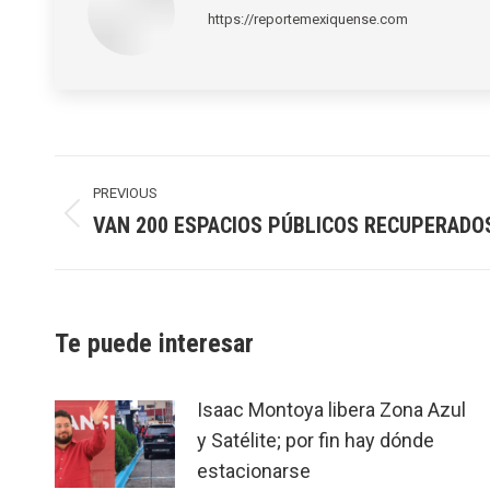
https://reportemexiquense.com
Post
navigation
PREVIOUS
VAN 200 ESPACIOS PÚBLICOS RECUPERADO
Previous
post:
Te puede interesar
Isaac Montoya libera Zona Azul
y Satélite; por fin hay dónde
estacionarse