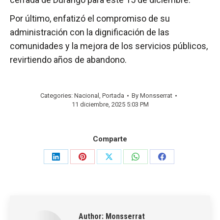
Por último, enfatizó el compromiso de su
administración con la dignificación de las
comunidades y la mejora de los servicios públicos,
revirtiendo años de abandono.
Categories:
Nacional
,
Portada
By
Monsserrat
11 diciembre, 2025 5:03 PM
Comparte
Share
Share
Share
Share
Share
on
on
on
on
on
LinkedIn
Pinterest
X
WhatsApp
Facebook
Author:
Monsserrat