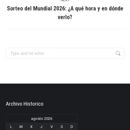
Sorteo del Mundial 2026: ¿A qué hora y en dónde
Next
verlo?
post:
Search:
Archivo Historico
agosto 2026
L
M
X
J
V
S
D