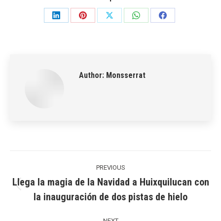
Share
Share
Share
Share
Share
on
on
on
on
on
LinkedIn
Pinterest
X
WhatsApp
Facebook
Author:
Monsserrat
Post
navigation
PREVIOUS
Llega la magia de la Navidad a Huixquilucan con
Previous
la inauguración de dos pistas de hielo
post:
NEXT