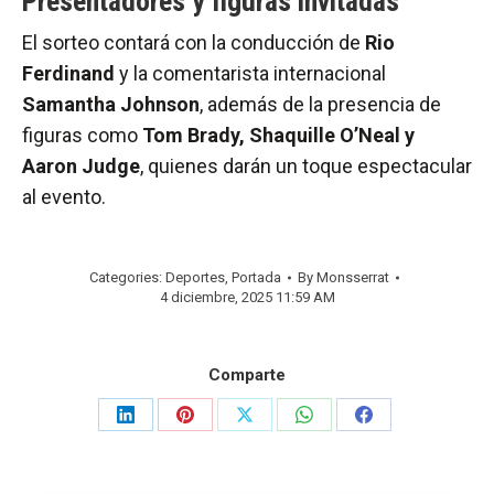
Presentadores y figuras invitadas
El sorteo contará con la conducción de
Rio
Ferdinand
y la comentarista internacional
Samantha Johnson
, además de la presencia de
figuras como
Tom Brady, Shaquille O’Neal y
Aaron Judge
, quienes darán un toque espectacular
al evento.
Categories:
Deportes
,
Portada
By
Monsserrat
4 diciembre, 2025 11:59 AM
Comparte
Share
Share
Share
Share
Share
on
on
on
on
on