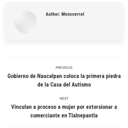
LinkedIn
Pinterest
X
WhatsApp
Facebook
Author:
Monsserrat
Post
navigation
PREVIOUS
Gobierno de Naucalpan coloca la primera piedra
Previous
de la Casa del Autismo
post:
NEXT
Vinculan a proceso a mujer por extorsionar a
Next
comerciante en Tlalnepantla
post: