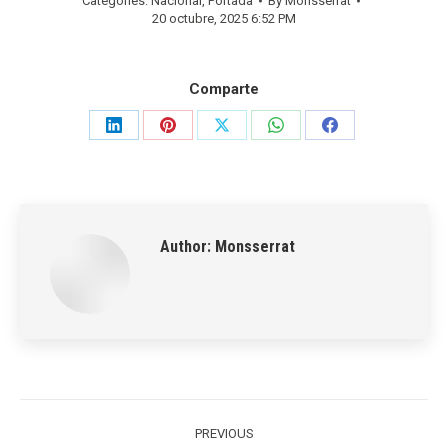
Categories:
Nacional
,
Portada
By
Monsserrat
20 octubre, 2025 6:52 PM
Comparte
Share
Share
Share
Share
Share
on
on
on
on
on
LinkedIn
Pinterest
X
WhatsApp
Facebook
Author:
Monsserrat
Post
navigation
PREVIOUS