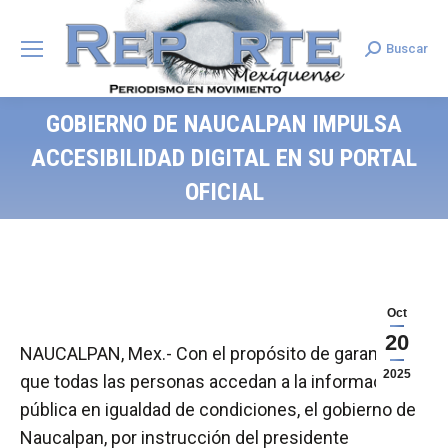
Buscar
Search:
GOBIERNO DE NAUCALPAN IMPULSA
ACCESIBILIDAD DIGITAL EN SU PORTAL
OFICIAL
Oct
20
NAUCALPAN, Mex.- Con el propósito de garantizar
2025
que todas las personas accedan a la información
pública en igualdad de condiciones, el gobierno de
Naucalpan, por instrucción del presidente