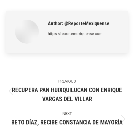
on
on
on
on
on
LinkedIn
Pinterest
X
WhatsApp
Facebook
Author:
@ReporteMexiquense
https://reportemexiquense.com
Post
navigation
PREVIOUS
RECUPERA PAN HUIXQUILUCAN CON ENRIQUE
Previous
VARGAS DEL VILLAR
post:
NEXT
BETO DÍAZ, RECIBE CONSTANCIA DE MAYORÍA
Next
post: