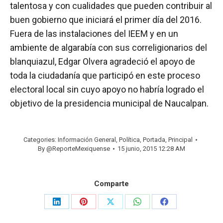
talentosa y con cualidades que pueden contribuir al
buen gobierno que iniciará el primer día del 2016.
Fuera de las instalaciones del IEEM y en un
ambiente de algarabía con sus correligionarios del
blanquiazul, Edgar Olvera agradeció el apoyo de
toda la ciudadanía que participó en este proceso
electoral local sin cuyo apoyo no habría logrado el
objetivo de la presidencia municipal de Naucalpan.
Categories:
Información General
,
Política
,
Portada
,
Principal
By
@ReporteMexiquense
15 junio, 2015 12:28 AM
Comparte
Share
Share
Share
Share
Share