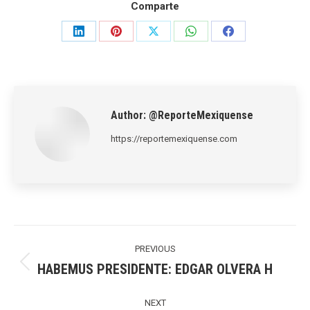
Comparte
Share
Share
Share
Share
Share
on
on
on
on
on
LinkedIn
Pinterest
X
WhatsApp
Facebook
Author:
@ReporteMexiquense
https://reportemexiquense.com
Post
navigation
PREVIOUS
HABEMUS PRESIDENTE: EDGAR OLVERA H
Previous
post:
NEXT