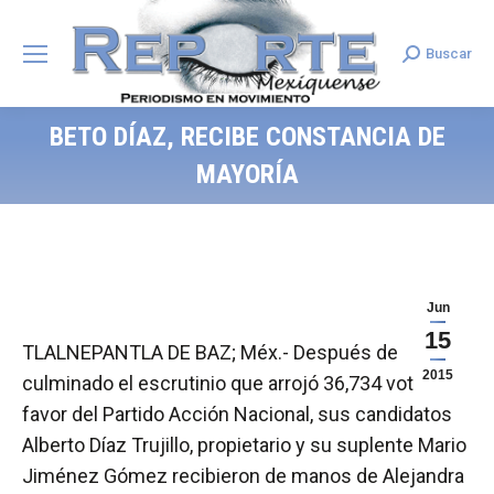
Buscar
Search:
BETO DÍAZ, RECIBE CONSTANCIA DE
MAYORÍA
Jun
15
TLALNEPANTLA DE BAZ; Méx.- Después de
2015
culminado el escrutinio que arrojó 36,734 votos a
favor del Partido Acción Nacional, sus candidatos
Alberto Díaz Trujillo, propietario y su suplente Mario
Jiménez Gómez recibieron de manos de Alejandra