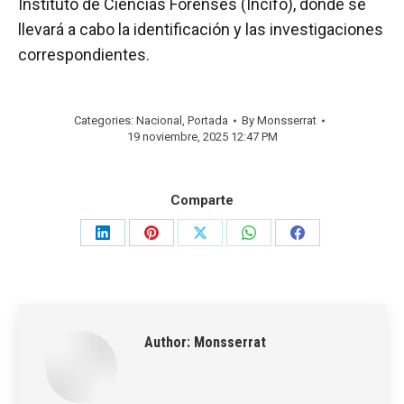
Instituto de Ciencias Forenses (Incifo), donde se
llevará a cabo la identificación y las investigaciones
correspondientes.
Categories:
Nacional
,
Portada
By
Monsserrat
19 noviembre, 2025 12:47 PM
Comparte
Share
Share
Share
Share
Share
on
on
on
on
on
LinkedIn
Pinterest
X
WhatsApp
Facebook
Author:
Monsserrat