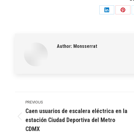
Share
Shar
on
on
LinkedIn
Pinte
Author:
Monsserrat
Post
navigation
PREVIOUS
Caen usuarios de escalera eléctrica en la
estación Ciudad Deportiva del Metro
Previous
post:
CDMX