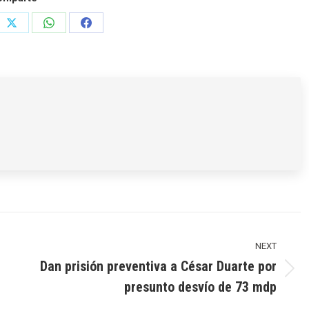
e
Share
Share
Share
on
on
on
rest
X
WhatsApp
Facebook
NEXT
Dan prisión preventiva a César Duarte por
Next
presunto desvío de 73 mdp
post: