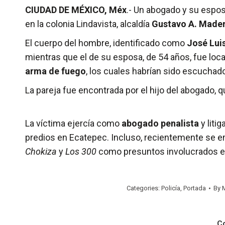
CIUDAD DE MÉXICO, Méx
.- Un abogado y su espo
en la colonia Lindavista, alcaldía
Gustavo A. Mader
El cuerpo del hombre, identificado como
José Lui
mientras que el de su esposa, de 54 años, fue lo
arma de fuego
, los cuales habrían sido escuchad
La pareja fue encontrada por el hijo del abogado, q
La víctima ejercía como
abogado penalista
y liti
predios en Ecatepec. Incluso, recientemente se e
Chokiza
y
Los 300
como presuntos involucrados en
Categories:
Policía
,
Portada
By
C