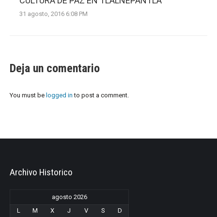
CULTURA DE PAZ EN TLALNEPANTLA
31 agosto, 2016 6:08 PM
Deja un comentario
You must be
logged in
to post a comment.
Archivo Historico
agosto 2026
L
M
X
J
V
S
D