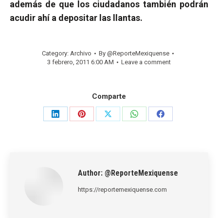
además de que los ciudadanos también podrán
acudir ahí a depositar las llantas.
Category:
Archivo
By
@ReporteMexiquense
3 febrero, 2011 6:00 AM
Leave a comment
Comparte
Share
Share
Share
Share
Share
on
on
on
on
on
LinkedIn
Pinterest
X
WhatsApp
Facebook
Author:
@ReporteMexiquense
https://reportemexiquense.com