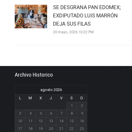
SE DESGRANA PAN EDOMEX;
EXDIPUTADO LUIS MARRÓN
DEJA SUS FILAS
20 mayo, 2026 10:22 PM
Archivo Historico
agosto 2026
L
M
X
J
V
S
D
1
2
3
4
5
6
7
8
9
10
11
12
13
14
15
16
17
18
19
20
21
22
23