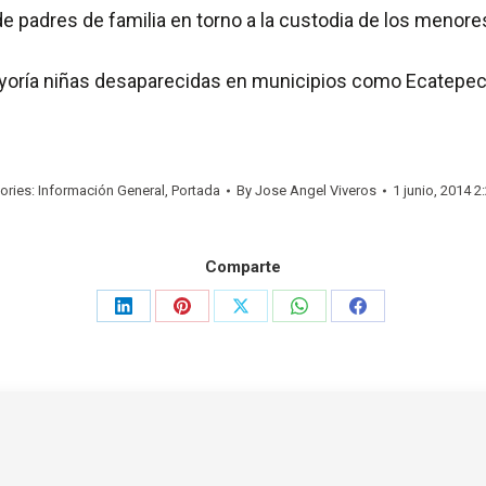
 padres de familia en torno a la custodia de los menore
yoría niñas desaparecidas en municipios como Ecatepec
ories:
Información General
,
Portada
By
Jose Angel Viveros
1 junio, 2014 2
Comparte
Share
Share
Share
Share
Share
on
on
on
on
on
LinkedIn
Pinterest
X
WhatsApp
Facebook