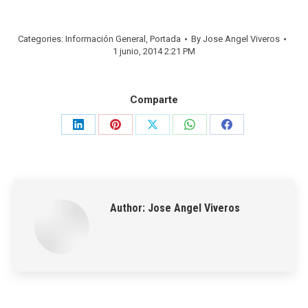
Categories:
Información General
,
Portada
By
Jose Angel Viveros
1 junio, 2014 2:21 PM
Comparte
Share
Share
Share
Share
Share
on
on
on
on
on
LinkedIn
Pinterest
X
WhatsApp
Facebook
Author:
Jose Angel Viveros