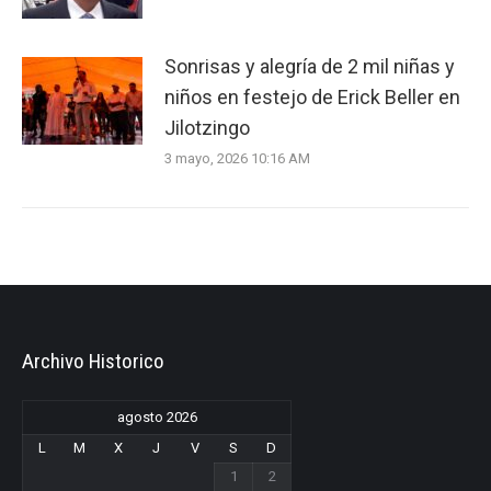
Sonrisas y alegría de 2 mil niñas y
niños en festejo de Erick Beller en
Jilotzingo
3 mayo, 2026 10:16 AM
Archivo Historico
agosto 2026
L
M
X
J
V
S
D
1
2