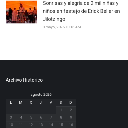
Sonrisas y alegría de 2 mil niñas y
niños en festejo de Erick Beller en
Jilotzingo
3 mayo, 2026 10:16 AM
Archivo Historico
agosto 2026
L
M
X
J
V
S
D
1
2
3
4
5
6
7
8
9
10
11
12
13
14
15
16