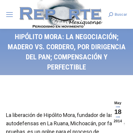
Buscar
Search:
HIPÓLITO MORA: LA NEGOCIACIÓN;
MADERO VS. CORDERO, POR DIRIGENCIA
DEL PAN; COMPENSACIÓN Y
PERFECTIBLE
May
18
La liberación de Hipólito Mora, fundador de las
2014
autodefensas en La Ruana, Michoacán, por falta de
pruebas, es un golpe para el proceso de