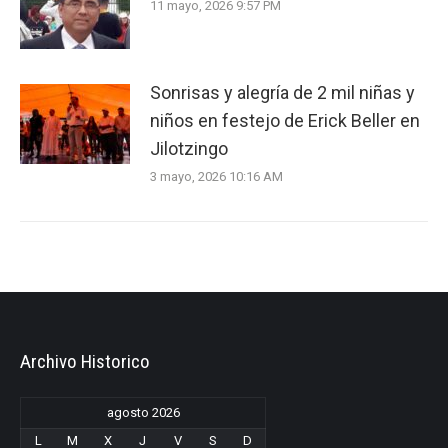
11 mayo, 2026 9:57 PM
Sonrisas y alegría de 2 mil niñas y
niños en festejo de Erick Beller en
Jilotzingo
3 mayo, 2026 10:16 AM
Archivo Historico
agosto 2026
L
M
X
J
V
S
D