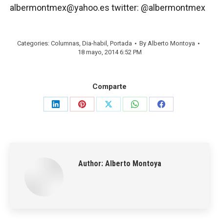
albermontmex@yahoo.es twitter: @albermontmex
Categories:
Columnas
,
Dia-habil
,
Portada
By
Alberto Montoya
18 mayo, 2014 6:52 PM
Comparte
Share
Share
Share
Share
Share
on
on
on
on
on
LinkedIn
Pinterest
X
WhatsApp
Facebook
Author:
Alberto Montoya