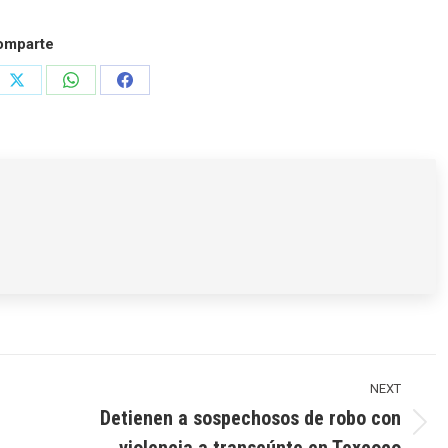
omparte
e
Share
Share
Share
on
on
on
rest
X
WhatsApp
Facebook
NEXT
Detienen a sospechosos de robo con
Next