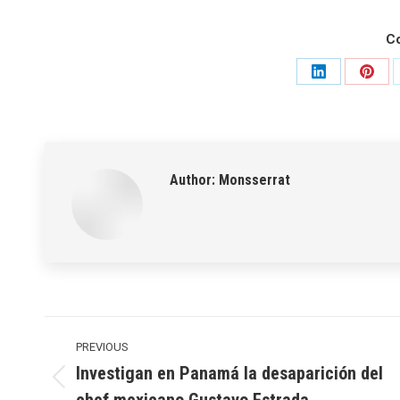
C
Share
Shar
on
on
LinkedIn
Pinte
Author:
Monsserrat
Post
navigation
PREVIOUS
Investigan en Panamá la desaparición del
Previous