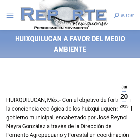
Buscar
Search:
HUIXQUILUCAN A FAVOR DEL MEDIO
AMBIENTE
Jul
20
HUIXQUILUCAN, Méx.- Con el objetivo de fortalecer
2015
la conciencia ecológica de los huixquiluquenses, el
gobierno municipal, encabezado por José Reynol
Neyra González a través de la Dirección de
Fomento Agropecuario y Forestal en coordinación