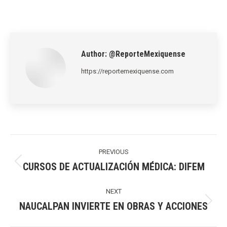
on
on
on
on
on
LinkedIn
Pinterest
X
WhatsApp
Facebook
Author:
@ReporteMexiquense
https://reportemexiquense.com
Post
navigation
PREVIOUS
CURSOS DE ACTUALIZACIÓN MÉDICA: DIFEM
Previous
post:
NEXT
NAUCALPAN INVIERTE EN OBRAS Y ACCIONES
Next
post: