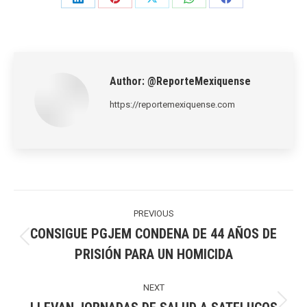
Share
Share
Share
Share
Share
on
on
on
on
on
LinkedIn
Pinterest
X
WhatsApp
Facebook
Author:
@ReporteMexiquense
https://reportemexiquense.com
Post
navigation
PREVIOUS
CONSIGUE PGJEM CONDENA DE 44 AÑOS DE
Previous
PRISIÓN PARA UN HOMICIDA
post:
NEXT