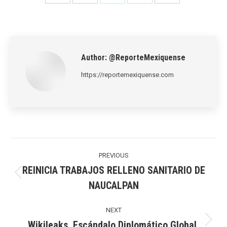
Share
Share
Share
Share
Share
on
on
on
on
on
LinkedIn
Pinterest
X
WhatsApp
Facebook
Author:
@ReporteMexiquense
https://reportemexiquense.com
Post
navigation
PREVIOUS
REINICIA TRABAJOS RELLENO SANITARIO DE
Previous
NAUCALPAN
post:
NEXT
Wikileaks. Escándalo Diplomático Global.
Next