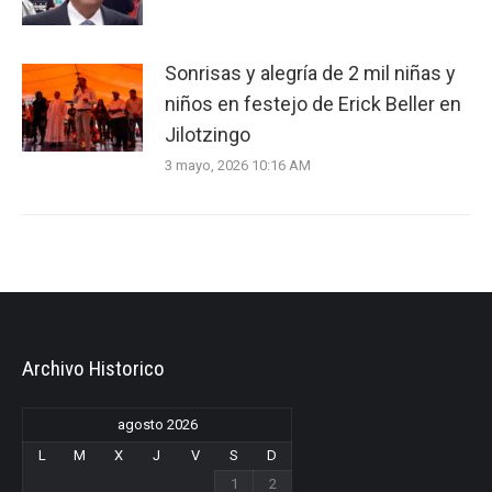
Sonrisas y alegría de 2 mil niñas y
niños en festejo de Erick Beller en
Jilotzingo
3 mayo, 2026 10:16 AM
Archivo Historico
agosto 2026
L
M
X
J
V
S
D
1
2