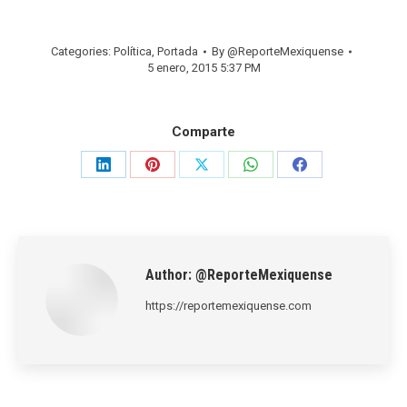
Categories:
Política
,
Portada
By
@ReporteMexiquense
5 enero, 2015 5:37 PM
Comparte
Share
Share
Share
Share
Share
on
on
on
on
on
LinkedIn
Pinterest
X
WhatsApp
Facebook
Author:
@ReporteMexiquense
https://reportemexiquense.com