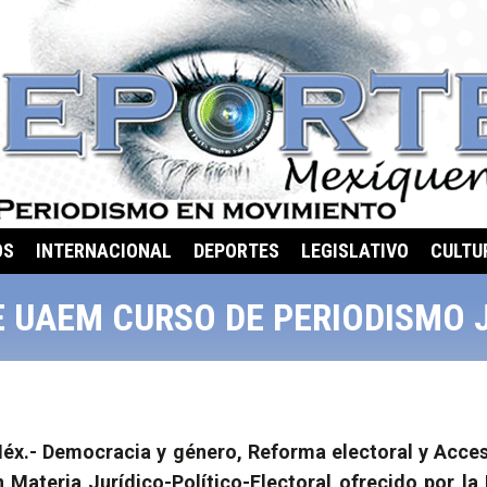
OS
INTERNACIONAL
DEPORTES
LEGISLATIVO
CULTU
 UAEM CURSO DE PERIODISMO 
éx.-
Democracia
y género, Reforma electoral y Acce
Materia Jurídico-Político-Electoral ofrecido por la 