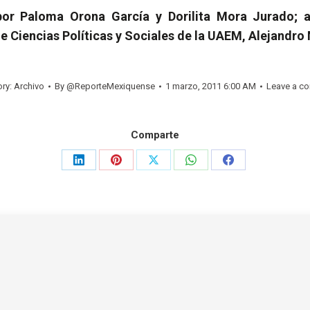
por Paloma Orona García y Dorilita Mora Jurado; 
de Ciencias Políticas y Sociales de la UAEM, Alejandr
ory:
Archivo
By
@ReporteMexiquense
1 marzo, 2011 6:00 AM
Leave a c
Comparte
Share
Share
Share
Share
Share
on
on
on
on
on
LinkedIn
Pinterest
X
WhatsApp
Facebook