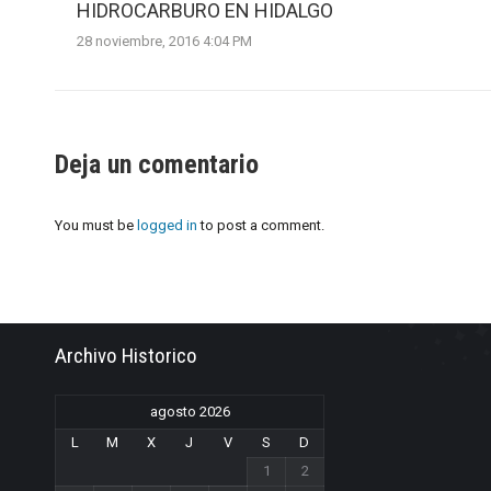
HIDROCARBURO EN HIDALGO
28 noviembre, 2016 4:04 PM
Deja un comentario
You must be
logged in
to post a comment.
Archivo Historico
agosto 2026
L
M
X
J
V
S
D
1
2