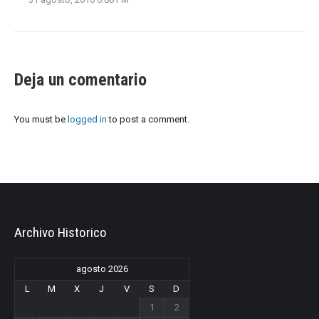
Deja un comentario
You must be
logged in
to post a comment.
Archivo Historico
agosto 2026
L
M
X
J
V
S
D
1
2