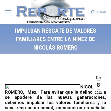
Buscar
Search:
IMPULSAN RESCATE DE VALORES
FAMILIARES ENTRE LA NIÑEZ DE
NICOLÁS ROMERO
Ene
8
NICOLÁS
ROMERO,
Méx.- Para evitar que la delincuencia
2012
se apodere de las nuevas generaciones,
debemos impulsar los valores familiares y la
sana recreación social, coincidieron en señalar