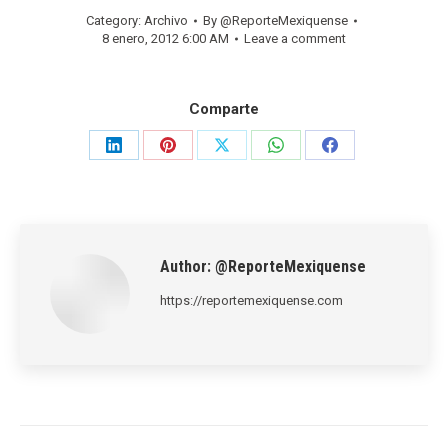
Category:
Archivo
By
@ReporteMexiquense
8 enero, 2012 6:00 AM
Leave a comment
Comparte
Share
Share
Share
Share
Share
on
on
on
on
on
LinkedIn
Pinterest
X
WhatsApp
Facebook
Author:
@ReporteMexiquense
https://reportemexiquense.com
Post