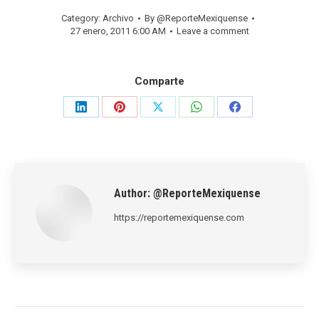
Category:
Archivo
By
@ReporteMexiquense
27 enero, 2011 6:00 AM
Leave a comment
Comparte
Share
Share
Share
Share
Share
on
on
on
on
on
LinkedIn
Pinterest
X
WhatsApp
Facebook
Author:
@ReporteMexiquense
https://reportemexiquense.com
Post