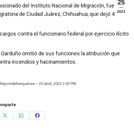
25
ionado del Instituto Nacional de Migración, fue
2023
igratoria de Ciudad Juárez, Chihuahua, que dejó 40
argos contra el funcionario federal por ejercicio ilícito
o Garduño omitió de sus funciones la atribución que
ntra incendios y hacinamientos.
ReporteMexiquense
25 abril, 2023 2:03 PM
omparte
e
Share
Share
Share
on
on
on