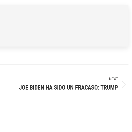
rest
X
WhatsApp
Facebook
NEXT
JOE BIDEN HA SIDO UN FRACASO: TRUMP
Next
post: