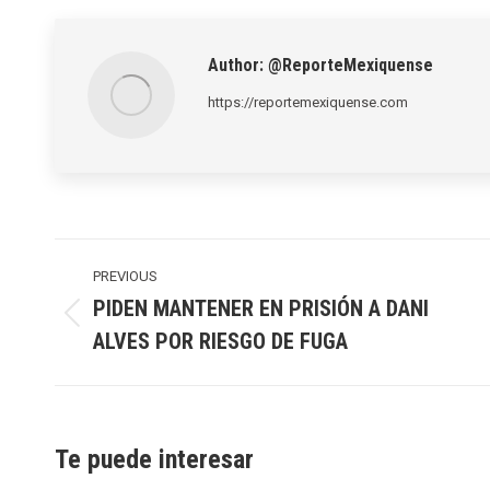
LinkedIn
Pinte
Author:
@ReporteMexiquense
https://reportemexiquense.com
Post
navigation
PREVIOUS
PIDEN MANTENER EN PRISIÓN A DANI
Previous
ALVES POR RIESGO DE FUGA
post:
Te puede interesar