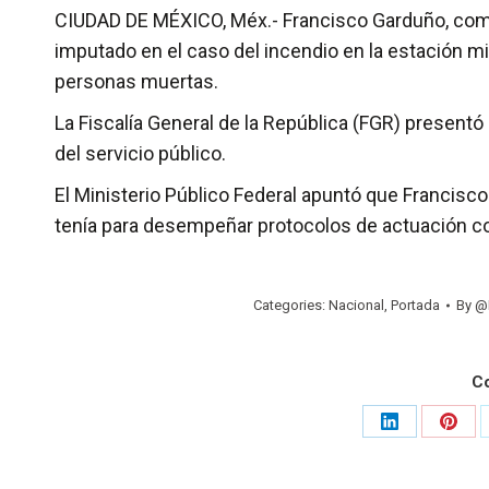
CIUDAD DE MÉXICO, Méx.- Francisco Garduño, comis
imputado en el caso del incendio en la estación m
personas muertas.
La Fiscalía General de la República (FGR) presentó c
del servicio público.
El Ministerio Público Federal apuntó que Francisc
tenía para desempeñar protocolos de actuación co
Categories:
Nacional
,
Portada
By
@
C
Share
Shar
on
on