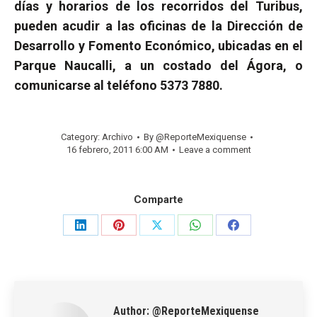
días y horarios de los recorridos del Turibus,
pueden acudir a las oficinas de la Dirección de
Desarrollo y Fomento Económico, ubicadas en el
Parque Naucalli, a un costado del Ágora, o
comunicarse al teléfono 5373 7880.
Category:
Archivo
By
@ReporteMexiquense
16 febrero, 2011 6:00 AM
Leave a comment
Comparte
Share
Share
Share
Share
Share
on
on
on
on
on
LinkedIn
Pinterest
X
WhatsApp
Facebook
Author:
@ReporteMexiquense