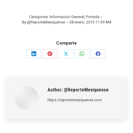
Categories:
Información General
,
Portada
By
@ReporteMexiquense
28 enero, 2015 11:39 AM
Comparte
Share
Share
Share
Share
Share
on
on
on
on
on
LinkedIn
Pinterest
X
WhatsApp
Facebook
Author:
@ReporteMexiquense
https://reportemexiquense.com