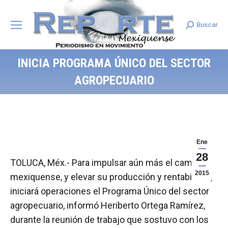
Buscar
Search:
INICIA PROGRAMA ÚNICO DEL SECTOR
AGROPECUARIO
Ene
28
TOLUCA, Méx.- Para impulsar aún más el campo
2015
mexiquense, y elevar su producción y rentabilidad,
iniciará operaciones el Programa Único del sector
agropecuario, informó Heriberto Ortega Ramírez,
durante la reunión de trabajo que sostuvo con los