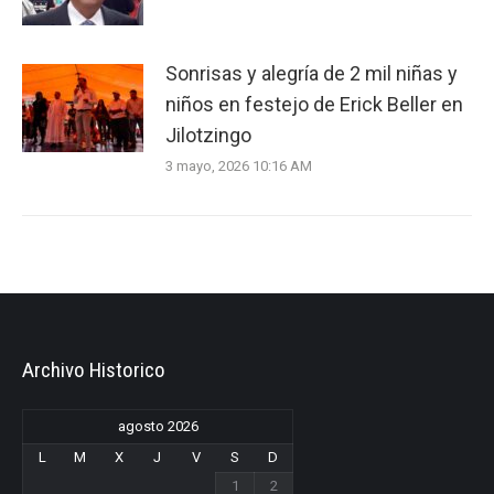
Sonrisas y alegría de 2 mil niñas y
niños en festejo de Erick Beller en
Jilotzingo
3 mayo, 2026 10:16 AM
Archivo Historico
agosto 2026
L
M
X
J
V
S
D
1
2