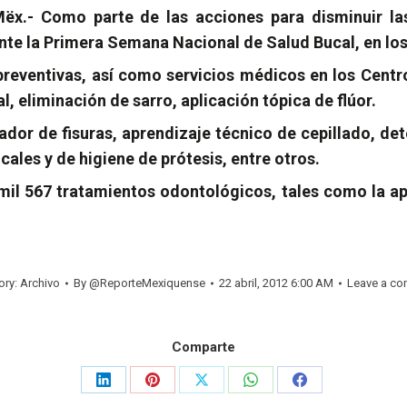
x.- Como parte de las acciones para disminuir la
te la Primera Semana Nacional de Salud Bucal, en los
preventivas, así como servicios médicos en los Cent
l, eliminación de sarro, aplicación tópica de flúor.
llador de fisuras, aprendizaje técnico de cepillado, 
cales y de higiene de prótesis, entre otros.
mil 567 tratamientos odontológicos, tales como la ap
ory:
Archivo
By
@ReporteMexiquense
22 abril, 2012 6:00 AM
Leave a c
Comparte
Share
Share
Share
Share
Share