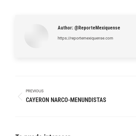
Author:
@ReporteMexiquense
https://reportemexiquense.com
Post
navigation
PREVIOUS
CAYERON NARCO-MENUNDISTAS
Previous
post: