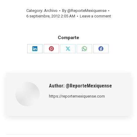
Category:
Archivo
By
@ReporteMexiquense
6 septiembre, 2012 2:05 AM
Leave a comment
Comparte
Share
Share
Share
Share
Share
on
on
on
on
on
LinkedIn
Pinterest
X
WhatsApp
Facebook
Author:
@ReporteMexiquense
https://reportemexiquense.com