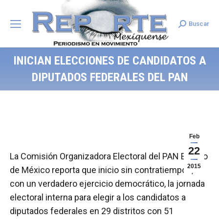
Buscar
Search:
INICIAN ELECCIONES DE CANDIDATOS A
DIPUTADOS FEDERALES DEL PAN
Feb
22
La Comisión Organizadora Electoral del PAN Estado
2015
de México reporta que inicio sin contratiempos,
con un verdadero ejercicio democrático, la jornada
electoral interna para elegir a los candidatos a
diputados federales en 29 distritos con 51