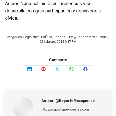
Acción Nacional inició sin incidencias y se
desarrolla con gran participación y convivencia
cívica.
Categories:
Legislativo
,
Política
,
Portada
By
@ReporteMexiquense
22 febrero, 2015 9:17 PM
Comparte
Share
Share
Share
Share
Share
on
on
on
on
on
LinkedIn
Pinterest
X
WhatsApp
Facebook
Author:
@ReporteMexiquense
https://reportemexiquense.com