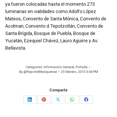
ya fueron colocadas hasta el momento 273
luminarias en vialidades como Adolfo López
Mateos, Convento de Santa Mónica, Convento de
Acolman, Convento d Tepotzotlán, Convento de
Santa Brígida, Bosque de Puebla, Bosque de
Yucatán, Ezequiel Chávez, Lauro Aguirre y Av.
Bellavista.
Categories:
Información General
,
Portada
By
@ReporteMexiquense
25 febrero, 2015 5:04 PM
Comparte
Share
Share
Share
Share
Share
on
on
on
on
on