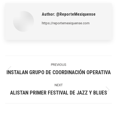
LinkedIn
Pinterest
X
WhatsApp
Facebook
Author:
@ReporteMexiquense
https://reportemexiquense.com
Post
navigation
PREVIOUS
INSTALAN GRUPO DE COORDINACIÓN OPERATIVA
Previous
post:
NEXT
ALISTAN PRIMER FESTIVAL DE JAZZ Y BLUES
Next
post: