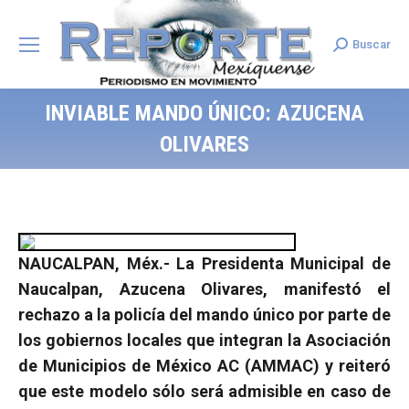
Buscar
Search:
INVIABLE MANDO ÚNICO: AZUCENA
OLIVARES
NAUCALPAN, Méx.- La Presidenta Municipal de
Naucalpan, Azucena Olivares, manifestó el
rechazo a la policía del mando único por parte de
los gobiernos locales que integran la Asociación
de Municipios de México AC (AMMAC) y reiteró
que este modelo sólo será admisible en caso de