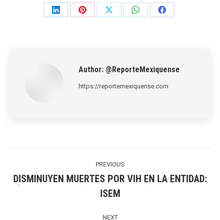
Share
Share
Share
Share
Share
on
on
on
on
on
LinkedIn
Pinterest
X
WhatsApp
Facebook
Author:
@ReporteMexiquense
https://reportemexiquense.com
Post
navigation
PREVIOUS
DISMINUYEN MUERTES POR VIH EN LA ENTIDAD:
Previous
ISEM
post:
NEXT