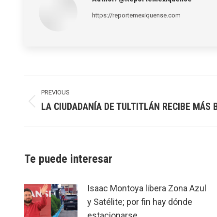
https://reportemexiquense.com
Post
navigation
PREVIOUS
LA CIUDADANÍA DE TULTITLÁN RECIBE MÁS 
Previous
post:
Te puede interesar
Isaac Montoya libera Zona Azul
y Satélite; por fin hay dónde
estacionarse