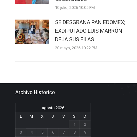
10 julio, 2026 10:05 PM
SE DESGRANA PAN EDOMEX;
EXDIPUTADO LUIS MARRÓN
DEJA SUS FILAS
20 mayo, 2026 10:22 PM
Archivo Historico
agosto 2026
L
M
X
J
V
S
D
1
2
3
4
5
6
7
8
9