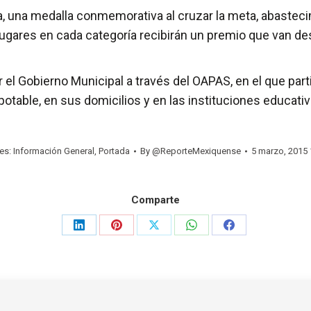
bra, una medalla conmemorativa al cruzar la meta, abastec
ugares en cada categoría recibirán un premio que van desd
 el Gobierno Municipal a través del OAPAS, en el que part
otable, en sus domicilios y en las instituciones educativ
ies:
Información General
,
Portada
By
@ReporteMexiquense
5 marzo, 2015
Comparte
Share
Share
Share
Share
Share
on
on
on
on
on
LinkedIn
Pinterest
X
WhatsApp
Facebook