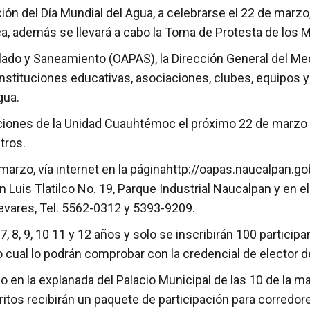
el Día Mundial del Agua, a celebrarse el 22 de marzo, e
ica, además se llevará a cabo la Toma de Protesta de los M
lado y Saneamiento (OAPAS), la Dirección General del Med
instituciones educativas, asociaciones, clubes, equipos 
gua.
alaciones de la Unidad Cuauhtémoc el próximo 22 de marzo 
tros.
 marzo, vía internet en la páginahttp://oapas.naucalpan.go
uis Tlatilco No. 19, Parque Industrial Naucalpan y en el
evares, Tel. 5562-0312 y 5393-9209.
, 7, 8, 9, 10 11 y 12 años y solo se inscribirán 100 partici
o cual lo podrán comprobar con la credencial de elector 
o en la explanada del Palacio Municipal de las 10 de la ma
ritos recibirán un paquete de participación para corredor