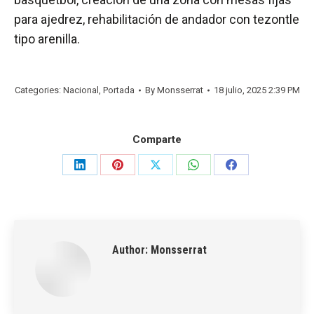
para ajedrez, rehabilitación de andador con tezontle
tipo arenilla.
Categories:
Nacional
,
Portada
By
Monsserrat
18 julio, 2025 2:39 PM
Comparte
Share
Share
Share
Share
Share
on
on
on
on
on
LinkedIn
Pinterest
X
WhatsApp
Facebook
Author:
Monsserrat