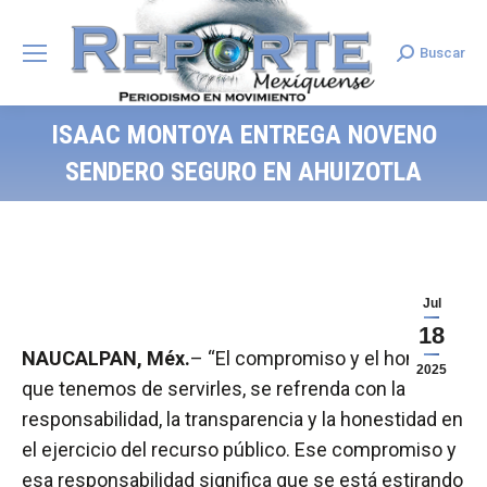
Buscar
Search:
ISAAC MONTOYA ENTREGA NOVENO
SENDERO SEGURO EN AHUIZOTLA
Jul
18
NAUCALPAN, Méx.
– “El compromiso y el honor
2025
que tenemos de servirles, se refrenda con la
responsabilidad, la transparencia y la honestidad en
el ejercicio del recurso público. Ese compromiso y
esa responsabilidad significa que se está estirando