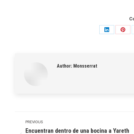
C
Share
Shar
on
on
LinkedIn
Pinte
Author:
Monsserrat
Post
navigation
PREVIOUS
Encuentran dentro de una bocina a Yareth