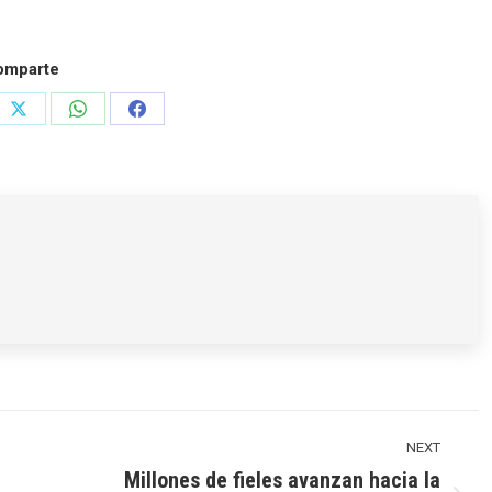
omparte
e
Share
Share
Share
on
on
on
rest
X
WhatsApp
Facebook
NEXT
Millones de fieles avanzan hacia la