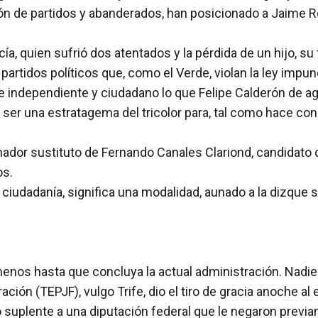
ión de partidos y abanderados, han posicionado a Jaime Ro
cía, quien sufrió dos atentados y la pérdida de un hijo, su
partidos políticos que, como el Verde, violan la ley imp
e independiente y ciudadano lo que Felipe Calderón de agr
a ser una estratagema del tricolor para, tal como hace co
ernador sustituto de Fernando Canales Clariond, candidat
os.
ciudadanía, significa una modalidad, aunado a la dizque s
enos hasta que concluya la actual administración. Nadie 
ración (TEPJF), vulgo Trife, dio el tiro de gracia anoche al
suplente a una diputación federal que le negaron previa