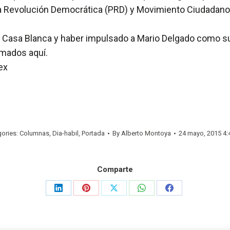
la Revolución Democrática (PRD) y Movimiento Ciudadano
unto Casa Blanca y haber impulsado a Mario Delgado como s
rmados aquí.
ex
gories:
Columnas
,
Dia-habil
,
Portada
By
Alberto Montoya
24 mayo, 2015 4:
Comparte
Share
Share
Share
Share
Share
on
on
on
on
on
LinkedIn
Pinterest
X
WhatsApp
Facebook