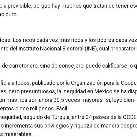
ia previsible, porque hay muchos que tratan de tener es
mo puro.
dose. Los ricos cada vez más ricos y los pobres cada ve
e del Instituto Nacional Electoral (INE), cual preparator
ma de carretonero, sino de consejero, puede calificarse l
cia a todos, publicado por la Organización para la Coope
s, pero presuntuosos, la inequidad en México se ha dis
ción más rica son ahora 30.5 veces mayores -sí, leyó bien-
entos cinco mil pesos. Fácil.
inequidad, seguido de Turquía, entre 34 países de la OC
sino incrementa sus privilegios y riqueza de manera desp
os miserables.