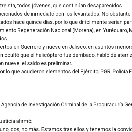
 treinta, todos jóvenes, que continúan desaparecidos.
elacionados de inmediato con los levantados. No obstante
tados hace quince días, por lo que difícilmente serían pa
vimiento Regeneración Nacional (Morena), en Yurécuaro,
dos.
tos en Guerrero y nueve en Jalisco, en asuntos menores,
ien ocultó que el helicóptero fue derribado, habló de aterr
n nueve: el saldo es preliminar.
por lo que acudieron elementos del Ejército, PGR, Policía 
 Agencia de Investigación Criminal de la Procuraduría Gen
sticia afirmó:
o, dos, no más. Estamos tras ellos y tenemos la convicc