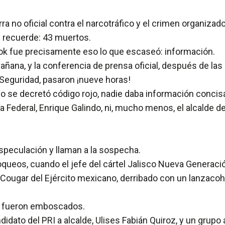
a no oficial contra el narcotráfico y el crimen organizad
e recuerde: 43 muertos.
ook fue precisamente eso lo que escaseó: información.
 mañana, y la conferencia de prensa oficial, después de l
 Seguridad, pasaron ¡nueve horas!
o se decretó código rojo, nadie daba información concis
cía Federal, Enrique Galindo, ni, mucho menos, el alcalde 
especulación y llaman a la sospecha.
loqueos, cuando el jefe del cártel Jalisco Nueva Gener
o Cougar del Ejército mexicano, derribado con un lanzaco
ica fueron emboscados.
didato del PRI a alcalde, Ulises Fabián Quiroz, y un grup