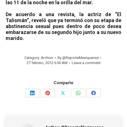
las 11 de la noche en la orilla del mar.
De acuerdo a una revista, la actriz de “El
Talismán”, reveló que ya terminó con su etapa de
abstinencia sexual pues dentro de poco desea
embarazarse de su segundo hijo junto a su nuevo
marido.
Category:
Archivo
By
@ReporteMexiquense
27 febrero, 2012 6:00 AM
Leave a comment
Comparte
Share
Share
Share
Share
Share
on
on
on
on
on
LinkedIn
Pinterest
X
WhatsApp
Facebook