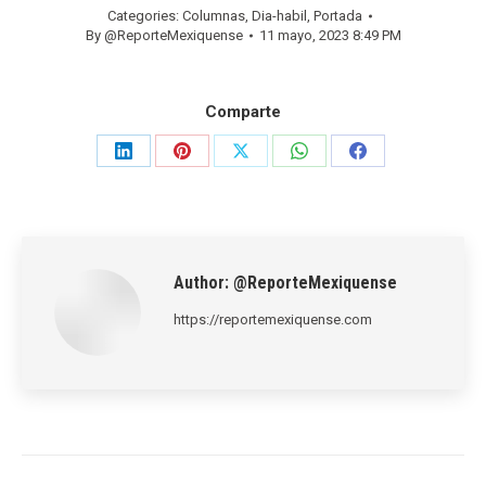
Categories:
Columnas
,
Dia-habil
,
Portada
By
@ReporteMexiquense
11 mayo, 2023 8:49 PM
Comparte
Share
Share
Share
Share
Share
on
on
on
on
on
LinkedIn
Pinterest
X
WhatsApp
Facebook
Author:
@ReporteMexiquense
https://reportemexiquense.com
Post