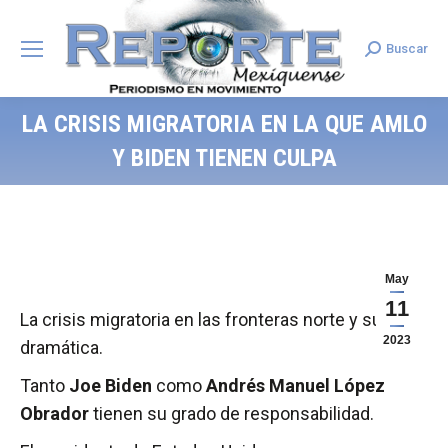
Buscar
Search:
LA CRISIS MIGRATORIA EN LA QUE AMLO
Y BIDEN TIENEN CULPA
May
11
La crisis migratoria en las fronteras norte y sur es
2023
dramática.
Tanto
Joe Biden
como
Andrés Manuel López
Obrador
tienen su grado de responsabilidad.