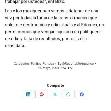
trabajar por ustedes”, enfatizó.
Las y los mexiquenses vamos a detener de una
vez por todas la farsa de la transformación que
solo trae destrucción y odio al país y al Edomex, no
permitiremos que vengan aquí con su politiquería
de odio y falta de resultados, puntualizó la
candidata.
Categories:
Política
,
Portada
By
@ReporteMexiquense
25 mayo, 2023 12:48 PM
Comparte
Share
Share
Share
Share
Share
on
on
on
on
on