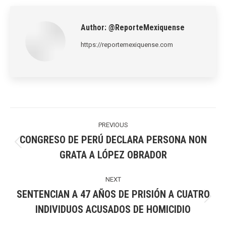
LinkedIn
Pinterest
X
WhatsApp
Facebook
Author:
@ReporteMexiquense
https://reportemexiquense.com
Post
navigation
PREVIOUS
CONGRESO DE PERÚ DECLARA PERSONA NON
Previous
GRATA A LÓPEZ OBRADOR
post:
NEXT
SENTENCIAN A 47 AÑOS DE PRISIÓN A CUATRO
Next
INDIVIDUOS ACUSADOS DE HOMICIDIO
post: