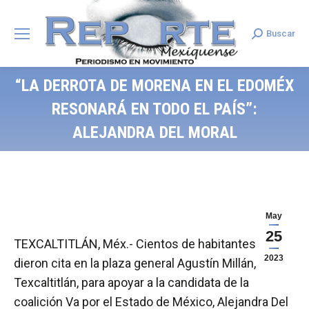
Buscar
Search:
“LA DERROTA DE MORENA EN EL EDOMÉX
RESONARÁ EN TODO EL PAÍS”:
ALEJANDRA DEL MORAL
May
25
TEXCALTITLÁN, Méx.- Cientos de habitantes se
2023
dieron cita en la plaza general Agustín Millán, en
Texcaltitlán, para apoyar a la candidata de la
coalición Va por el Estado de México, Alejandra Del