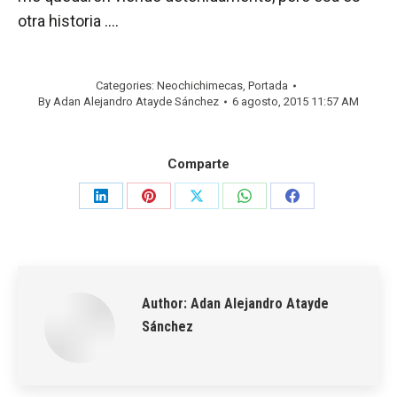
otra historia ….
Categories:
Neochichimecas
,
Portada
By
Adan Alejandro Atayde Sánchez
6 agosto, 2015 11:57 AM
Comparte
Share
Share
Share
Share
Share
on
on
on
on
on
LinkedIn
Pinterest
X
WhatsApp
Facebook
Author:
Adan Alejandro Atayde
Sánchez