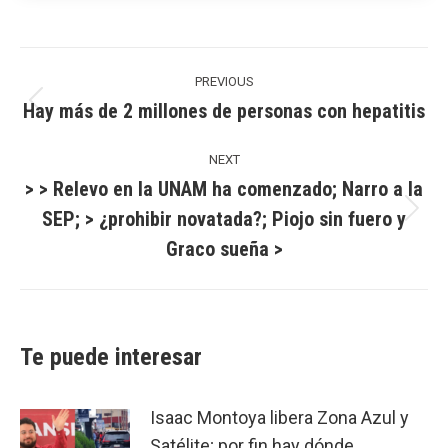
Post
navigation
PREVIOUS
Hay más de 2 millones de personas con hepatitis
Previous
post:
NEXT
> > Relevo en la UNAM ha comenzado; Narro a la
SEP; > ¿prohibir novatada?; Piojo sin fuero y
Next
Graco sueña >
post:
Te puede interesar
Isaac Montoya libera Zona Azul y
Satélite; por fin hay dónde