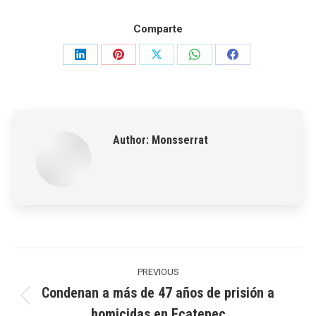
Comparte
Share
Share
Share
Share
Share
on
on
on
on
on
LinkedIn
Pinterest
X
WhatsApp
Facebook
Author:
Monsserrat
Post
navigation
PREVIOUS
Condenan a más de 47 años de prisión a
Previous
homicidas en Ecatepec