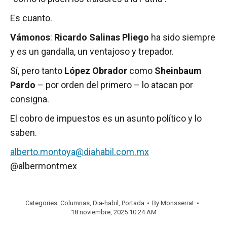
Es cuanto.
Vámonos
:
Ricardo Salinas Pliego
ha sido siempre
y es un gandalla, un ventajoso y trepador.
Sí, pero tanto
López Obrador
como
Sheinbaum
Pardo
– por orden del primero – lo atacan por
consigna.
El cobro de impuestos es un asunto político y lo
saben.
alberto.montoya@diahabil.com.mx
@albermontmex
Categories:
Columnas
,
Dia-habil
,
Portada
By
Monsserrat
18 noviembre, 2025 10:24 AM