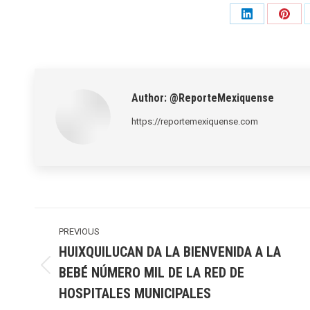
Share
Shar
on
on
LinkedIn
Pinte
Author:
@ReporteMexiquense
https://reportemexiquense.com
Post
navigation
PREVIOUS
HUIXQUILUCAN DA LA BIENVENIDA A LA
BEBÉ NÚMERO MIL DE LA RED DE
Previous
post:
HOSPITALES MUNICIPALES