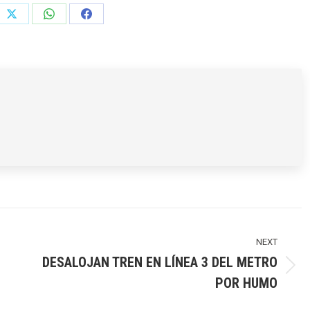
e
Share
Share
Share
on
on
on
rest
X
WhatsApp
Facebook
NEXT
DESALOJAN TREN EN LÍNEA 3 DEL METRO
Next
POR HUMO
post: