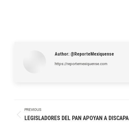
Author:
@ReporteMexiquense
https://reportemexiquense.com
Post
navigation
PREVIOUS
LEGISLADORES DEL PAN APOYAN A DISCAP
Previous
post: